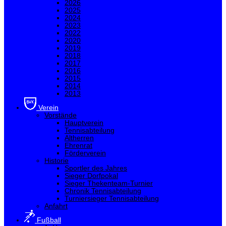
2026
2025
2024
2023
2022
2020
2019
2018
2017
2016
2015
2014
2013
Verein
Vorstände
Hauptverein
Tennisabteilung
Altherren
Ehrenrat
Förderverein
Historie
Sportler des Jahres
Sieger Dorfpokal
Sieger Thekenteam-Turnier
Chronik Tennisabteilung
Turniersieger Tennisabteilung
Anfahrt
Fußball