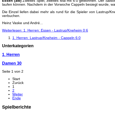
Essen (aw)
Zweites Spiel, zweites Mal mit 6:0 gewonnen. Der Saison
laufen können. Nachdem in der Vorwoche Cappeln besiegt wurde, w
Die Einzel liefen dabei mehr als rund für die Spieler von Lastrup
verbuchen.
Heinz Vaske und André...
Weiterlesen: 1. Herren: Essen - Lastrup/Kneheim 0:6
1. Herren: Lastrup/Kneheim - Cappeln 6:0
Unterkategorien
1. Herren
Damen 30
Seite 1 von 2
Start
Zurück
1
2
Weiter
Ende
Spielberichte