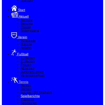
Sitemap
Start
Aktuell
Termine
Berichte
Presse
Bildergalerie
Verein
Vorstände
Historie
Anfahrt
Fußball
1. Herren
2. Herren
Frauen
Altherren
Junioren/-innen
Vereinsspielplan
Tennis
Herren
Damen
nuLiga - BV Kneheim
Spielberichte
Trainerin
Sponsoren