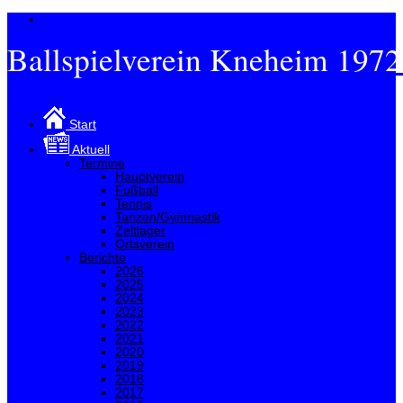
Ballspielverein Kneheim 1972
Menü
Start
Aktuell
Termine
Hauptverein
Fußball
Tennis
Tanzen/Gymnastik
Zeltlager
Ortsverein
Berichte
2026
2025
2024
2023
2022
2021
2020
2019
2018
2017