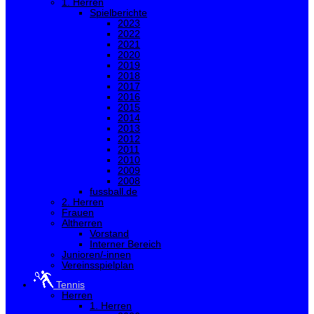
1. Herren
Spielberichte
2023
2022
2021
2020
2019
2018
2017
2016
2015
2014
2013
2012
2011
2010
2009
2008
fussball.de
2. Herren
Frauen
Altherren
Vorstand
Interner Bereich
Junioren/-innen
Vereinsspielplan
Tennis
Herren
1. Herren