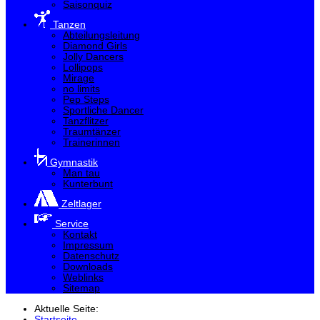
Saisonquiz
Tanzen
Abteilungsleitung
Diamond Girls
Jolly Dancers
Lollipops
Mirage
no limits
Pep Steps
Sportliche Dancer
Tanzflitzer
Traumtänzer
Trainerinnen
Gymnastik
Man tau
Kunterbunt
Zeltlager
Service
Kontakt
Impressum
Datenschutz
Downloads
Weblinks
Sitemap
Aktuelle Seite:
Startseite