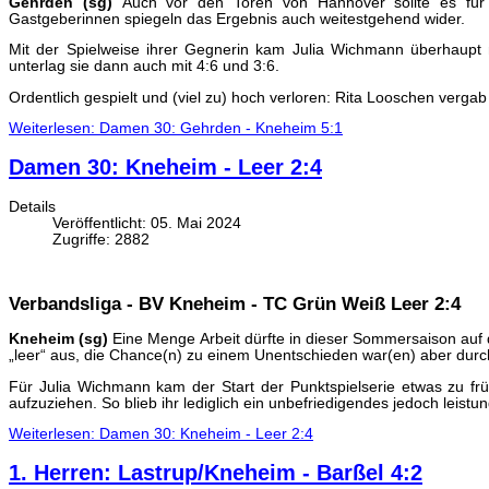
Gehrden (sg)
Auch vor den Toren von Hannover sollte es fü
Gastgeberinnen spiegeln das Ergebnis auch weitestgehend wider.
Mit der Spielweise ihrer Gegnerin kam Julia Wichmann überhaupt n
unterlag sie dann auch mit 4:6 und 3:6.
Ordentlich gespielt und (viel zu) hoch verloren: Rita Looschen vergab 
Weiterlesen: Damen 30: Gehrden - Kneheim 5:1
Damen 30: Kneheim - Leer 2:4
Details
Veröffentlicht: 05. Mai 2024
Zugriffe: 2882
Verbandsliga - BV Kneheim - TC Grün Weiß Leer 2:4
Kneheim (sg)
Eine Menge Arbeit dürfte in dieser Sommersaison auf
„leer“ aus, die Chance(n) zu einem Unentschieden war(en) aber dur
Für Julia Wichmann kam der Start der Punktspielserie etwas zu frü
aufzuziehen. So blieb ihr lediglich ein unbefriedigendes jedoch leistu
Weiterlesen: Damen 30: Kneheim - Leer 2:4
1. Herren: Lastrup/Kneheim - Barßel 4:2