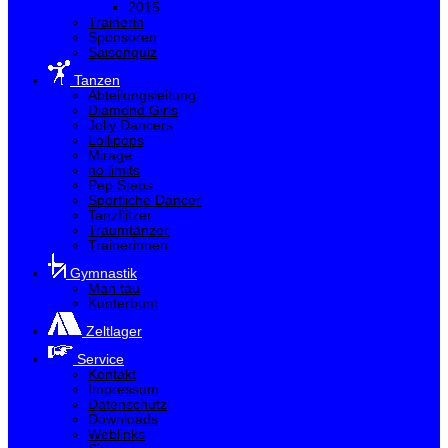
2015
Trainerin
Sponsoren
Saisonquiz
Tanzen
Abteilungsleitung
Diamond Girls
Jolly Dancers
Lollipops
Mirage
no limits
Pep Steps
Sportliche Dancer
Tanzflitzer
Traumtänzer
Trainerinnen
Gymnastik
Man tau
Kunterbunt
Zeltlager
Service
Kontakt
Impressum
Datenschutz
Downloads
Weblinks