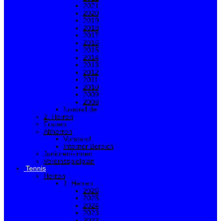
2021
2020
2019
2018
2017
2016
2015
2014
2013
2012
2011
2010
2009
2008
fussball.de
2. Herren
Frauen
Altherren
Vorstand
Interner Bereich
Junioren/-innen
Vereinsspielplan
Tennis
Herren
1. Herren
2026
2025
2024
2023
2022