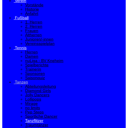
Verein
Vorstände
Historie
Anfahrt
Fußball
1. Herren
2. Herren
Frauen
Altherren
Junioren/-innen
Vereinsspielplan
Tennis
Herren
Damen
nuLiga - BV Kneheim
Spielberichte
Trainerin
Sponsoren
Saisonquiz
Tanzen
Abteilungsleitung
Diamond Girls
Jolly Dancers
Lollipops
Mirage
no limits
Pep Steps
Sportliche Dancer
Tanzflitzer
Traumtänzer