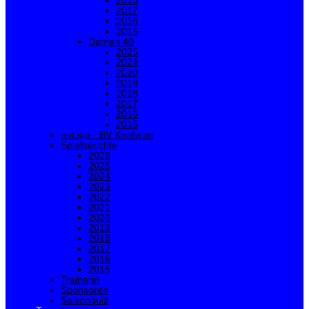
2018
2017
2016
2015
Damen 40
2025
2024
2020
2019
2018
2017
2016
2015
nuLiga - BV Kneheim
Spielberichte
2026
2025
2024
2023
2022
2021
2020
2019
2018
2017
2016
2015
Trainerin
Sponsoren
Saisonquiz