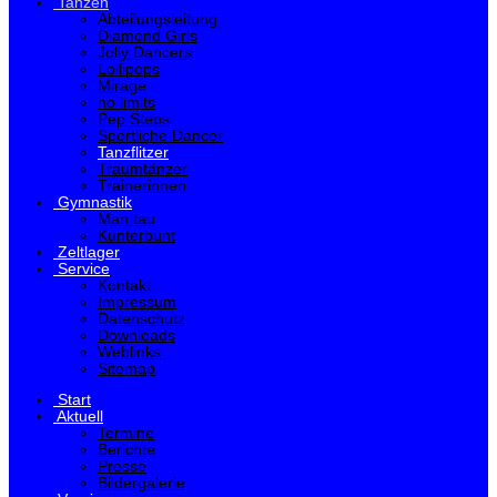
Tanzen
Abteilungsleitung
Diamond Girls
Jolly Dancers
Lollipops
Mirage
no limits
Pep Steps
Sportliche Dancer
Tanzflitzer
Traumtänzer
Trainerinnen
Gymnastik
Man tau
Kunterbunt
Zeltlager
Service
Kontakt
Impressum
Datenschutz
Downloads
Weblinks
Sitemap
Start
Aktuell
Termine
Berichte
Presse
Bildergalerie