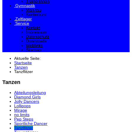
Trainerinnen
Gymnastik
Man tau
Kunterbunt
Zeltlager
Service
Kontakt
Impressum
Datenschutz
Downloads
Weblinks
Sitemap
Aktuelle Seite:
Startseite
Tanzen
Tanzflitzer
Tanzen
Abteilungsleitung
Diamond Girls
Jolly Dancers
Lollipops
Mirage
no limits
Pep Steps
Sportliche Dancer
Tanzflitzer