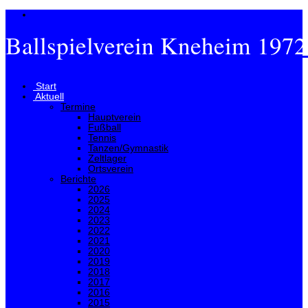
Ballspielverein Kneheim 1972
Menü
Start
Aktuell
Termine
Hauptverein
Fußball
Tennis
Tanzen/Gymnastik
Zeltlager
Ortsverein
Berichte
2026
2025
2024
2023
2022
2021
2020
2019
2018
2017
2016
2015