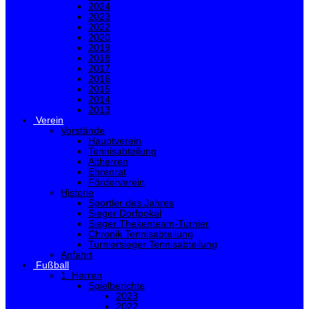
2024
2023
2022
2020
2019
2018
2017
2016
2015
2014
2013
Verein
Vorstände
Hauptverein
Tennisabteilung
Altherren
Ehrenrat
Förderverein
Historie
Sportler des Jahres
Sieger Dorfpokal
Sieger Thekenteam-Turnier
Chronik Tennisabteilung
Turniersieger Tennisabteilung
Anfahrt
Fußball
1. Herren
Spielberichte
2023
2022